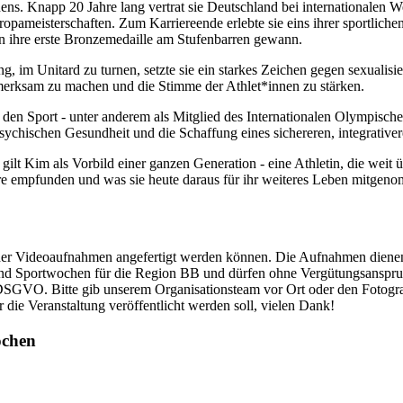
nens. Knapp 20 Jahre lang vertrat sie Deutschland bei internationalen
opameisterschaften. Zum Karriereende erlebte sie eins ihrer sportlic
 ihre erste Bronzemedaille am Stufenbarren gewann.
g, im Unitard zu turnen, setzte sie ein starkes Zeichen gegen sexualisi
merksam zu machen und die Stimme der Athlet*innen zu stärken.
für den Sport - unter anderem als Mitglied des Internationalen Olympis
psychischen Gesundheit und die Schaffung eines sichereren, integrative
gilt Kim als Vorbild einer ganzen Generation - eine Athletin, die weit
iere empfunden und was sie heute daraus für ihr weiteres Leben mitgen
oder Videoaufnahmen angefertigt werden können. Die Aufnahmen dienen 
nd Sportwochen für die Region BB und dürfen ohne Vergütungsanspruch
DSGVO. Bitte gib unserem Organisationsteam vor Ort oder den Fotogra
 die Veranstaltung veröffentlicht werden soll, vielen Dank!
ochen