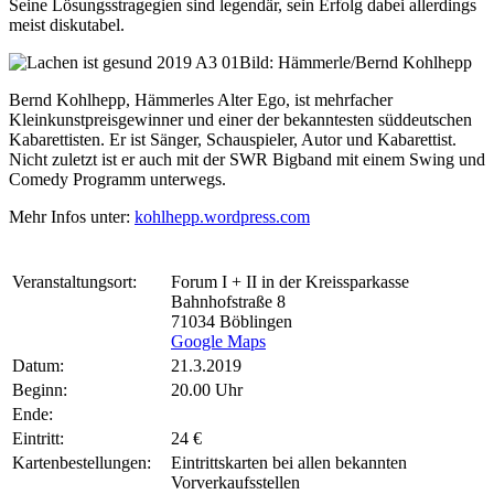
Seine Lösungsstragegien sind legendär, sein Erfolg dabei allerdings
meist diskutabel.
Bild: Hämmerle/Bernd Kohlhepp
Bernd Kohlhepp, Hämmerles Alter Ego, ist mehrfacher
Kleinkunstpreisgewinner und einer der bekanntesten süddeutschen
Kabarettisten. Er ist Sänger, Schauspieler, Autor und Kabarettist.
Nicht zuletzt ist er auch mit der SWR Bigband mit einem Swing und
Comedy Programm unterwegs.
Mehr Infos unter:
kohlhepp.wordpress.com
Veranstaltungsort:
Forum I + II in der Kreissparkasse
Bahnhofstraße 8
71034 Böblingen
Google Maps
Datum:
21.3.2019
Beginn:
20.00 Uhr
Ende:
Eintritt:
24 €
Kartenbestellungen:
Eintrittskarten bei allen bekannten
Vorverkaufsstellen