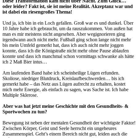
Diese Transformation kam nicht über Nacht. Zum Glück…
oder leider? Fakt ist, sie ist meine Realität. Akzeptanz war und
ist dabei ein riesengroßes Thema!
Und ja, ich bin in ein Loch gefallen. Groß war es und dunkel. Über
10 Jahre habe ich gebraucht, um da rauszukommen. Von außen hat
man es mir meistens nicht angesehen. Aber wegignorieren ging
irgendwann auch nicht mehr. Fußball ging schon lange nicht mehr
bis mein Umfeld gemerkt hat, dass ich auch nicht mehr joggen
konnte, dass ich die Königstraße nicht mehr ohne Pause ablaufen
konnte und dass ich manchmal schon vormittags schwanke als hätte
ich 2 Maß Bier intus…
Am laufenden Band habe ich scheinheilige Lügen erfunden.
Skoliose, niedriger Blutdruck, Kreislaufbeschwerden… bis ich
gemerkt habe – das Netz aus Lügen aufrecht zu erhalten, kostet
mich mehr Energie, als einfach zu sagen, was Sache ist. Ich habe
Multiple Sklerose.
Aber was hat jetzt meine Geschichte mit den Gesundheits- &
Sportwochen zu tun?
Bewegung ist neben der mentalen Gesundheit der wichtigste Faktor!
Zwischen Körper, Geist und Seele herrscht ein ungeheures
Zusammenspiel. Geht’s einem Bereich nicht gut, leiden auch die