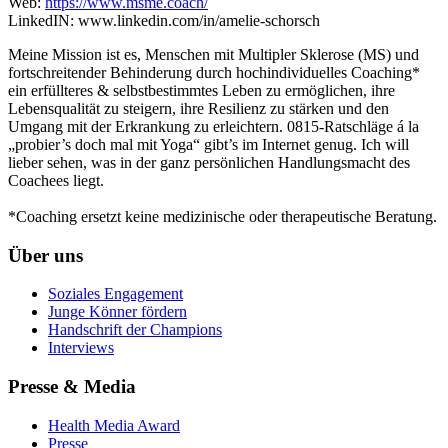
Web:
https://www.msme.coach/
LinkedIN: www.linkedin.com/in/amelie-schorsch
Meine Mission ist es, Menschen mit Multipler Sklerose (MS) und
fortschreitender Behinderung durch hochindividuelles Coaching*
ein erfüllteres & selbstbestimmtes Leben zu ermöglichen, ihre
Lebensqualität zu steigern, ihre Resilienz zu stärken und den
Umgang mit der Erkrankung zu erleichtern. 0815-Ratschläge á la
„probier’s doch mal mit Yoga“ gibt’s im Internet genug. Ich will
lieber sehen, was in der ganz persönlichen Handlungsmacht des
Coachees liegt.
*Coaching ersetzt keine medizinische oder therapeutische Beratung.
Über uns
Soziales Engagement
Junge Könner fördern
Handschrift der Champions
Interviews
Presse & Media
Health Media Award
Presse